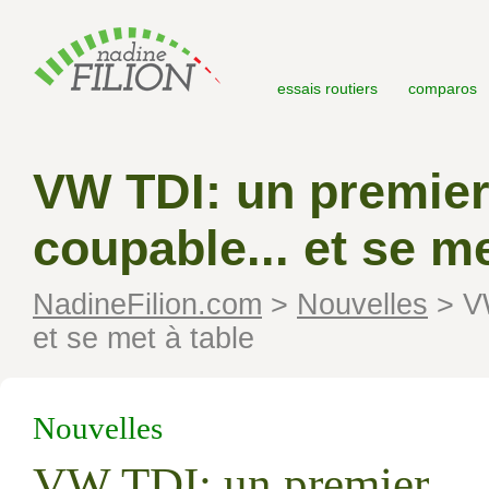
essais routiers
comparos
VW TDI: un premier
coupable... et se me
NadineFilion.com
>
Nouvelles
>
VW
et se met à table
Nouvelles
VW TDI: un premier