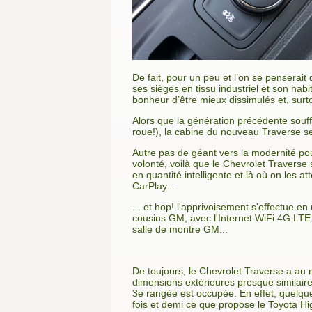
De fait, pour un peu et l’on se penserai
ses sièges en tissu industriel et son habi
bonheur d’être mieux dissimulés et, sur
Alors que la génération précédente souff
roue!), la cabine du nouveau Traverse se
Autre pas de géant vers la modernité pou
volonté, voilà que le Chevrolet Traverse
en quantité intelligente et là où on les 
CarPlay...
... et hop! l'apprivoisement s'effectue e
cousins GM, avec l'Internet WiFi 4G LTE.
salle de montre GM...
De toujours, le Chevrolet Traverse a au 
dimensions extérieures presque similaire
3e rangée est occupée. En effet, quelqu
fois et demi ce que propose le Toyota Hig