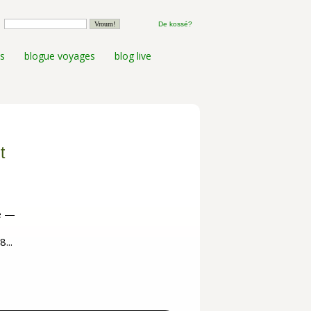
De kossé?
s
blogue voyages
blog live
t
re —
...