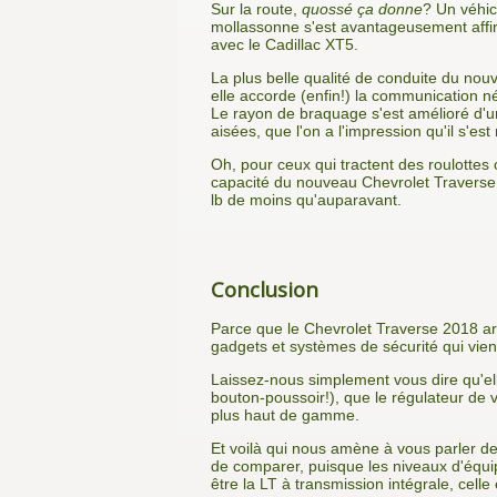
Sur la route,
quossé ça donne
? Un véhic
mollassonne s'est avantageusement affirm
avec le Cadillac XT5.
La plus belle qualité de conduite du nouv
elle accorde (enfin!) la communication né
Le rayon de braquage s'est amélioré d'
aisées, que l'on a l'impression qu'il s'est 
Oh, pour ceux qui tractent des roulottes
capacité du nouveau Chevrolet Traverse bro
lb de moins qu'auparavant.
Conclusion
Parce que le Chevrolet Traverse 2018 arr
gadgets et systèmes de sécurité qui vienn
Laissez-nous simplement vous dire qu'elle
bouton-poussoir!), que le régulateur de vi
plus haut de gamme.
Et voilà qui nous amène à vous parler de 
de comparer, puisque les niveaux d'équip
être la LT à transmission intégrale, cell