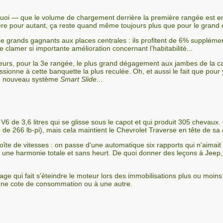
quoi — que le volume de chargement derrière la première rangée est 
mère pour autant, ça reste quand même toujours plus que pour le grand
 de grands gagnants aux places centrales : ils profitent de 6% supplém
e clamer si importante amélioration concernant l’habitabilité...
eurs, pour la 3e rangée, le plus grand dégagement aux jambes de la caté
ionne à cette banquette la plus reculée. Oh, et aussi le fait que pour 
au nouveau système
Smart Slide
...
 V6 de 3,6 litres qui se glisse sous le capot et qui produit 305 chevaux
 de 266 lb-pi), mais cela maintient le Chevrolet Traverse en tête de sa
oîte de vitesses : on passe d'une automatique six rapports qui n'aimait
s une harmonie totale et sans heurt. De quoi donner des leçons à Jeep,
ge qui fait s'éteindre le moteur lors des immobilisations plus ou moins
une cote de consommation ou à une autre.