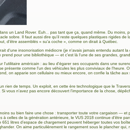
t dans un Land Rover. Euh... pas tant que ça, quand même. Du moins, p
tacle sobre. Il faut aussi dire qu'il reste quelques plastiques rigides de 
tout, d'être assemblés « su'a coche », comme on dirait à Québec.
rait d'une insonorisation médiocre (je n'avais jamais entendu autant la
 prend pour une bibliothèque — et c'est là l'une de ses grandes, grand
r l'utilitaire américain : au lieu d'égarer ses occupants dans une sur
 se présente comme l'un des véhicules les plus conviviaux de l'heure. O
attend, on apparie son cellulaire ou mieux encore, on confie la tâche au
n un rien de temps. Un exploit, en cette ère technologique que le Traver
 Si vous n'avez pas encore découvert l'importance de la chose, dépêch
moins su bien faire une chose : transporter toute votre cargaison — et
s à celles de la génération antérieure, le VUS 2018 continue d'être par
e 651 litres d’espace de chargement peuvent héberger toutes vos boîte
hander. On aime particulièrement le rangement sous le plancher qui, mai