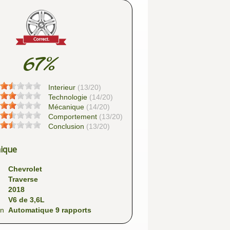
67%
Interieur
(13/20)
Technologie
(14/20)
Mécanique
(14/20)
Comportement
(13/20)
Conclusion
(13/20)
nique
Chevrolet
Traverse
2018
V6 de 3,6L
on
Automatique 9 rapports