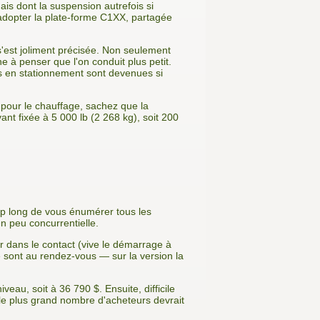
ais dont la suspension autrefois si
 adopter la plate-forme C1XX, partagée
 s'est joliment précisée. Non seulement
e à penser que l'on conduit plus petit.
s en stationnement sont devenues si
 pour le chauffage, sachez que la
ant fixée à 5 000 lb (2 268 kg), soit 200
 trop long de vous énumérer tous les
en peu concurrentielle.
er dans le contact (vive le démarrage à
re sont au rendez-vous — sur la version la
eau, soit à 36 790 $. Ensuite, difficile
 le plus grand nombre d'acheteurs devrait