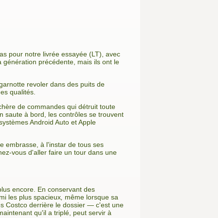
as pour notre livrée essayée (LT), avec
la génération précédente, mais ils ont le
 garnotte revoler dans des puits de
es qualités.
enchère de commandes qui détruit toute
n saute à bord, les contrôles se trouvent
x systèmes Android Auto et Apple
se embrasse, à l'instar de tous ses
ez-vous d'aller faire un tour dans une
 plus encore. En conservant des
mi les plus spacieux
,
même lorsque sa
s Costco derrière le dossier — c'est une
ntenant qu'il a triplé, peut servir à