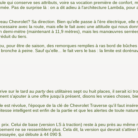
ule qui conserve ses attributs, voire sa vocation première de confort, m
ée. Pas de surprise là : on a dit adieu à l'architecture Lambda, pour
eau Chevrolet? Sa direction. Bien qu'elle passe à l'ère électrique, elle
cessaire avec la route, mais elle le fait avec une attitude qui nous donn
un demi-mètre (maintenant à 11,9 mètres), mais les manœuvres serrée
réduit du tiers.
 ou, pour être de saison, des remorques remplies à ras bord de bûches
nche à peine. Sauf qu'elle... le fait vers le bas : la limite est dorénav
ive sur le tard au
party
des utilitaires sept ou huit places, il serait ici
ent s'ajouter à une offre jusqu'à présent, disons les vraies choses, bi
 est révolue, l'époque de la clé de Chevrolet Traverse qu'il faut insér
tesse intelligent est enfin de la partie et que les alertes de toute natu
prix. Celui de base (version LS à traction) reste à peu près au même niv
ement ne se ressemblent plus. Cela dit, la version qui devrait s'attirer
e essayée, qui débute à 44 090 $.