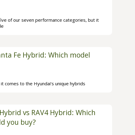
ive of our seven performance categories, but it
le
anta Fe Hybrid: Which model
 it comes to the Hyundai’s unique hybrids
 Hybrid vs RAV4 Hybrid: Which
ld you buy?