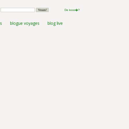
De koss�?
s
blogue voyages
blog live