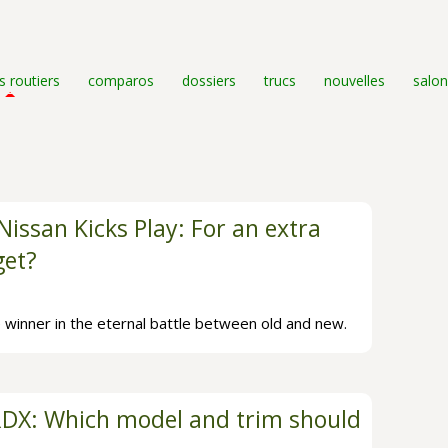
s routiers
comparos
dossiers
trucs
nouvelles
salon
Nissan Kicks Play: For an extra
get?
e winner in the eternal battle between old and new.
RDX: Which model and trim should